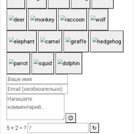
😊
5 + 2 = ?
↻