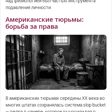
над физиологией был частью инструмента
подавления личности.
Американские тюрьмы:
борьба за права
В американских тюрьмах середины XX века во
многих штатах сохранялась система slop bucket
— ведра в камере, которое выносили раз в