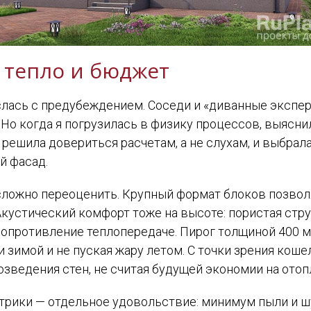
 тепло и бюджет
еслась с предубеждением. Соседи и «диванные экспе
 когда я погрузилась в физику процессов, выяснилос
Я решила довериться расчетам, а не слухам, и выбр
й фасад.
 сложно переоценить. Крупный формат блоков позвол
Акустический комфорт тоже на высоте: пористая стру
 сопротивление теплопередаче. Пирог толщиной 400 м
и зимой и не пуская жару летом. С точки зрения коше
возведения стен, не считая будущей экономии на отоп
трики — отдельное удовольствие: минимум пыли и шу