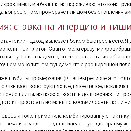
икроклимат, и я больше не переживаю, что конструк
да вопрос о том, промерзнет ли дом без отопления зи
я: ставка на инерцию и тиш
илетантский подход вылезает боком быстрее всего. Я
онолитной плитой. Сваи отмела сразу: микровибрац
ытку. Плита надежна, но ее цена заставила бы нас 
нточном монолитном фундаменте с расширенной под
иже глубины промерзания (в нашем регионе это полто
 связывает конструкцию в единое целое, исключая
ешевле плиты, но по жесткости и долговечности пре
едстоит простоять не меньше восьмидесяти лет, и н
, здесь я тоже применила комбинированную тактику.
 от земли, а заодно создало идеальную диафрагму же