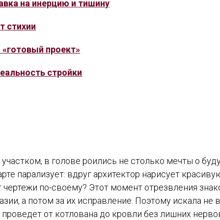
авка на инерцию и тишину
т стихии
 «готовый проект»
реальность стройки
участком, в голове роились не столько мечты о буд
арте парализует: вдруг архитектор нарисует красиву
ут чертежи по-своему? Этот момент отрезвления знако
азии, а потом за их исправление. Поэтому искала не 
проведет от котлована до кровли без лишних нерво