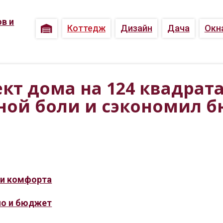
Коттедж
Дизайн
Дача
Окн
кт дома на 124 квадрат
ной боли и сэкономил 
 и комфорта
ло и бюджет