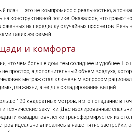
ый план — это не компромисс с реальностью, а точная
 на конструктивной логике. Оказалось, что грамотн
ложенных на переделку случайных просчетов. Речь не
ками таких же семей.
щади и комфорта
ии, что чем больше дом, тем солиднее и удобнее. Н
 не простор, а дополнительный объем воздуха, котор
 человек метраж стал ключевым вопросом рациональ
имо для жизни, а не для складирования вещей.
ольше 120 квадратных метров, и это попадание в точк
и технические закутки. Две изолированные спальни 
идцати «квадратов» легко трансформируется из стол
етров идеально вписались в наше пятно застройки, ос