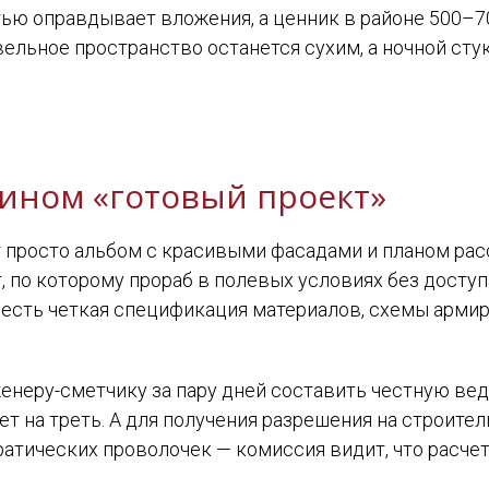
тью оправдывает вложения, а ценник в районе 500–7
вельное пространство останется сухим, а ночной ст
мином «готовый проект»
 просто альбом с красивыми фасадами и планом рас
, по которому прораб в полевых условиях без досту
 есть четкая спецификация материалов, схемы армир
енеру-сметчику за пару дней составить честную вед
ет на треть. А для получения разрешения на строит
атических проволочек — комиссия видит, что расче