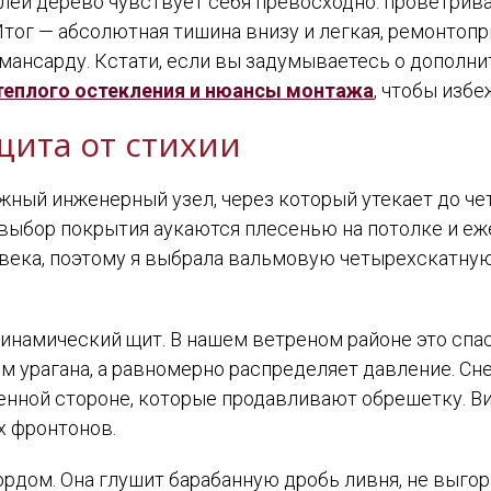
ей дерево чувствует себя превосходно: проветривае
Итог — абсолютная тишина внизу и легкая, ремонтопр
мансарду. Кстати, если вы задумываетесь о дополни
теплого остекления и нюансы монтажа
, чтобы изб
щита от стихии
ожный инженерный узел, через который утекает до че
выбор покрытия аукаются плесенью на потолке и е
 века, поэтому я выбрала вальмовую четырехскатну
инамический щит. В нашем ветреном районе это спас
м урагана, а равномерно распределяет давление. Сне
нной стороне, которые продавливают обрешетку. Ви
х фронтонов.
рдом. Она глушит барабанную дробь ливня, не выгор