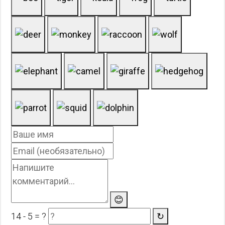
😊
14 - 5 = ?
↻