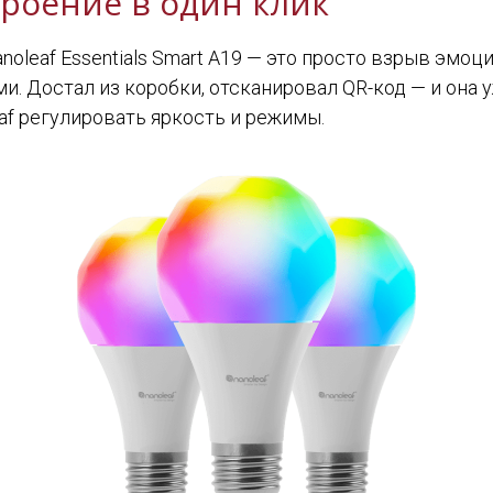
роение в один клик
oleaf Essentials Smart A19 — это просто взрыв эмоци
ми. Достал из коробки, отсканировал QR-код — и она
af регулировать яркость и режимы.