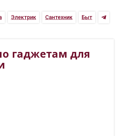
а
Электрик
Сантехник
Быт
по гаджетам для
и