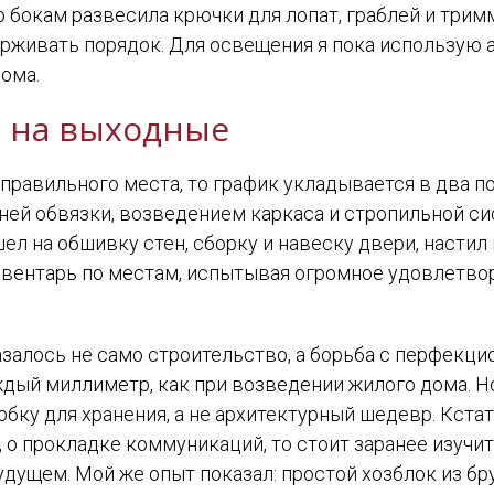
о бокам развесила крючки для лопат, граблей и трим
держивать порядок. Для освещения я пока использую
ома.
 на выходные
з правильного места, то график укладывается в два п
жней обвязки, возведением каркаса и стропильной си
л на обшивку стен, сборку и навеску двери, настил 
вентарь по местам, испытывая огромное удовлетворе
алось не само строительство, а борьба с перфекцио
ждый миллиметр, как при возведении жилого дома. Н
бку для хранения, а не архитектурный шедевр. Кстат
, о прокладке коммуникаций, то стоит заранее изучи
удущем. Мой же опыт показал: простой хозблок из бр