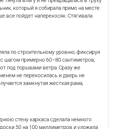
е тянула влагу и не превращалась в труху
ьник, который я собирала прямо на месте.
ше все пойдет наперекосяк. Стягивала
ляла по строительному уровню, фиксируя
 с шагом примерно 60–80 сантиметров,
т под порывами ветра. Сразу же
еменем не перекосилась и дверь не
лучается замкнутая жесткая рама,
еднюю стену каркаса сделала немного
 доски 50 на 100 миллиметров и уложила