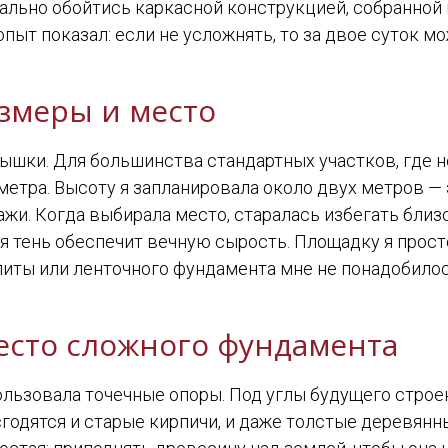
ально обойтись каркасной конструкцией, собранной 
пыт показал: если не усложнять, то за двое суток мо
змеры и место
ышки. Для большинства стандартных участков, где н
4 метра. Высоту я запланировала около двух метров —
ажи. Когда выбирала место, старалась избегать бли
ая тень обеспечит вечную сырость. Площадку я прос
плиты или ленточного фундамента мне не понадобило
есто сложного фундамента
ользовала точечные опоры. Под углы будущего строе
годятся и старые кирпичи, и даже толстые деревянн