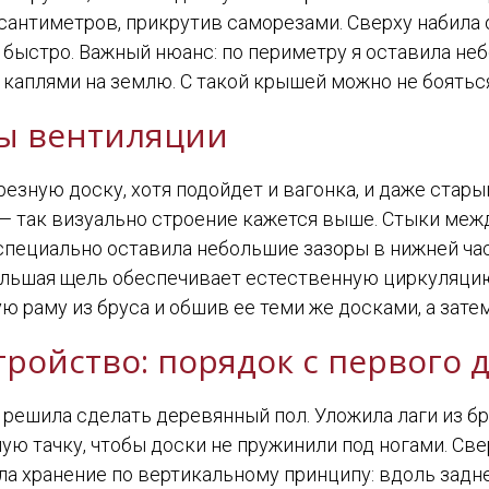
сантиметров, прикрутив саморезами. Сверху набила 
 быстро. Важный нюанс: по периметру я оставила не
а каплями на землю. С такой крышей можно не боятьс
ты вентиляции
зную доску, хотя подойдет и вагонка, и даже старый
— так визуально строение кажется выше. Стыки меж
 специально оставила небольшие зазоры в нижней част
большая щель обеспечивает естественную циркуляцию
ую раму из бруса и обшив ее теми же досками, а зат
тройство: порядок с первого 
я решила сделать деревянный пол. Уложила лаги из б
ую тачку, чтобы доски не пружинили под ногами. Све
ала хранение по вертикальному принципу: вдоль задн