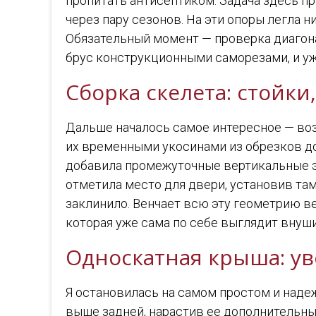
пропитать антисептиком. Задача здесь пр
через пару сезонов. На эти опоры легла н
Обязательный момент — проверка диагона
брус конструкционными саморезами, и уж
Сборка скелета: стойк
Дальше началось самое интересное — воз
их временными укосинами из обрезков до
добавила промежуточные вертикальные эл
отметила место для двери, установив там
заклинило. Венчает всю эту геометрию в
которая уже сама по себе выглядит внуш
Односкатная крыша: ув
Я остановилась на самом простом и наде
выше задней, нарастив ее дополнительным