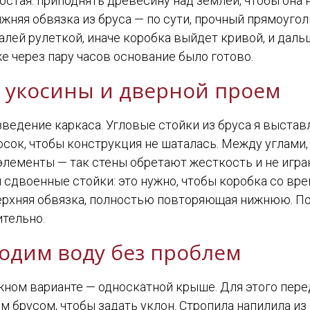
остая: приподнять древесину над землей, чтобы она н
ижняя обвязка из бруса — по сути, прочный прямоугол
лей рулеткой, иначе коробка выйдет кривой, и даль
е через пару часов основание было готово.
и, укосины и дверной проем
ведение каркаса. Угловые стойки из бруса я выстав
сок, чтобы конструкция не шаталась. Между углами,
ементы — так стены обретают жесткость и не играю
 сдвоенные стойки: это нужно, чтобы коробка со вр
ерхняя обвязка, полностью повторяющая нижнюю. По
ительно.
одим воду без проблем
жном варианте — односкатной крыше. Для этого пер
 брусом, чтобы задать уклон. Стропила напилила из