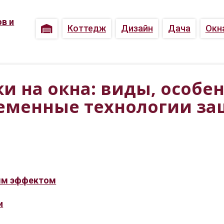
Коттедж
Дизайн
Дача
Окн
и на окна: виды, особе
еменные технологии з
ым эффектом
и