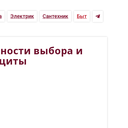
а
Электрик
Сантехник
Быт
нности выбора и
ащиты