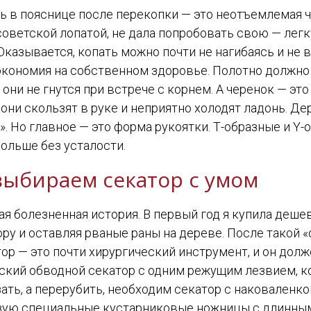
ль в пояснице после перекопки — это неотъемлемая 
 советской лопатой, не дала попробовать свою — лег
казывается, копать можно почти не нагибаясь и не в
экономия на собственном здоровье. Полотно должно 
и они не гнутся при встрече с корнем. А черенок — эт
ни скользят в руке и неприятно холодят ладонь. Дере
. Но главное — это форма рукоятки. Т-образные и Y
дольше без усталости.
 выбираем секатор с умом
мая болезненная история. В первый год я купила деш
кору и оставляя рваные раны на дереве. После такой
тор — это почти хирургический инструмент, и он дол
ский обводной секатор с одним режущим лезвием, ко
зать, а перерубить, необходим секатор с наковаленк
льзую специальные кустарниковые ножницы с длинны