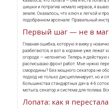
казалось, что лопата — она и есть лопата
шишки и потратив немало нервов, я выве
земле. Оказалось, что ключ к легкой и п
подобранном арсенале. Правильный инстр
Первый шаг — не в мага
Главная ошибка, которую я вижу у новичк
разбегаются, и вот в корзине уже лежат 
огороде — непонятно. Теперь я действую 
расписываю фронт работ. Мне нужно пере
смородины? Без мощного секатора не обой
подход не только дисциплинирует, но и с
большинства стандартных дач в 4-6 соток
мотыга, секатор и система для полива. В
Лопата: как я перестал