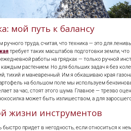
а: мой путь к балансу
ручного труда, считая, что техника — это для ленивы
жая
требует таких масштабов подготовки земли, что 
ежедневной работы на грядках — только ручной инст
а каждым растением. Но для больших задач я без кол
й, тихий и маневренный. Им я обкашиваю края газон
 картофель на большом поле мы используем бензинов
делает за час, стоят этого шума. Главное — трезво о
онокосилка может быть излишеством, а для заросшего
ой жизни инструментов
быстро придет в негодность, если относиться к нем