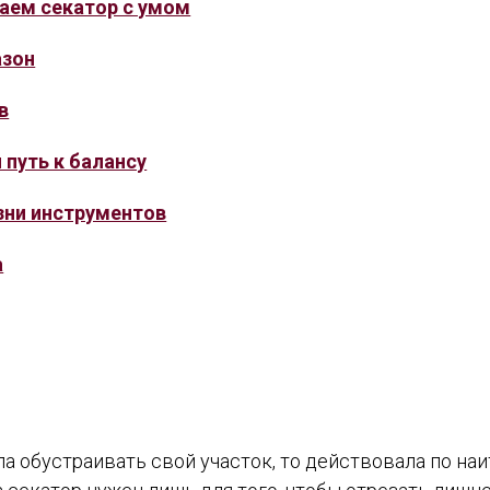
раем секатор с умом
азон
в
 путь к балансу
зни инструментов
а
ла обустраивать свой участок, то действовала по на