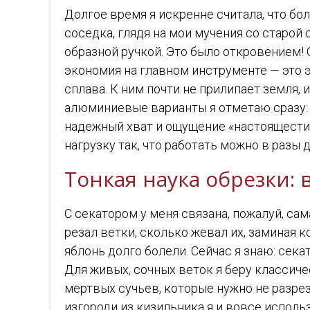
Долгое время я искренне считала, что бо
соседка, глядя на мои мучения со старой
образной ручкой. Это было откровением! О
экономия на главном инструменте — это 
сплава. К ним почти не прилипает земля, 
алюминиевые варианты я отметаю сразу: о
надежный хват и ощущение «настоящести»
нагрузку так, что работать можно в разы 
Тонкая наука обрезки:
С секатором у меня связана, пожалуй, са
резал ветки, сколько жевал их, заминая 
яблонь долго болели. Сейчас я знаю: сека
Для живых, сочных веток я беру классиче
мертвых сучьев, которые нужно не разре
изгороди из кизильника я и вовсе испо