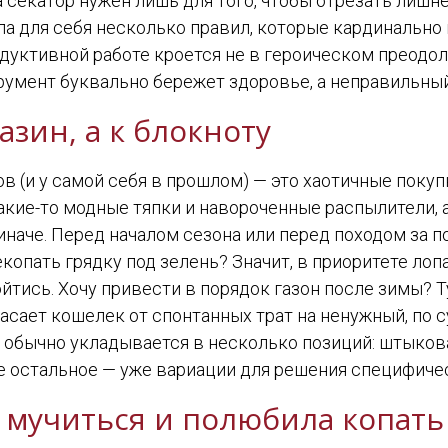
, а секатор нужен лишь для того, чтобы отрезать лишн
ла для себя несколько правил, которые кардинально
родуктивной работе кроется не в героическом преодол
умент буквально бережет здоровье, а неправильный 
зин, а к блокноту
ов (и у самой себя в прошлом) — это хаотичные покуп
какие-то модные тяпки и навороченные распылители, 
иначе. Перед началом сезона или перед походом за п
копать грядку под зелень? Значит, в приоритете лоп
тись. Хочу привести в порядок газон после зимы? Т
пасает кошелек от спонтанных трат на ненужный, по с
 обычно укладывается в несколько позиций: штыкова
се остальное — уже вариации для решения специфичес
а мучиться и полюбила копать