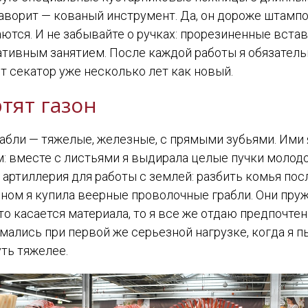
ворит — кованый инструмент. Да, он дороже штампов
ются. И не забывайте о ручках: прорезиненные встав
ативным занятием. После каждой работы я обязател
ит секатор уже несколько лет как новый.
тят газон
абли — тяжелые, железные, с прямыми зубьями. Ими я
м: вместе с листьями я выдирала целые пучки молод
 артиллерия для работы с землей: разбить комья по
зоном я купила веерные проволочные грабли. Они пр
то касается материала, то я все же отдаю предпочт
ломались при первой же серьезной нагрузке, когда 
уть тяжелее.