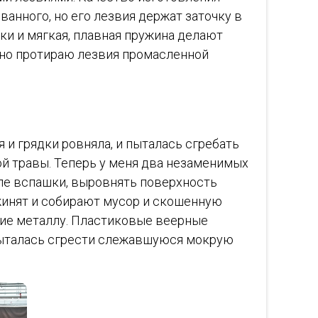
анного, но его лезвия держат заточку в
ки и мягкая, плавная пружина делают
ьно протираю лезвия промасленной
 и грядки ровняла, и пыталась сгребать
ой травы. Теперь у меня два незаменимых
сле вспашки, выровнять поверхность
ужинят и собирают мусор и скошенную
ение металлу. Пластиковые веерные
я пыталась сгрести слежавшуюся мокрую