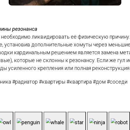
ичины резонанса
, необходимо ликвидировать её физическую причину
не, установив дополнительные хомуты через меньшие
зводки кардинальным решением является замена мет
е), которые не склонны к резонансу. Если же гул ис
оды усиленного крепления или полная реконструкция
хника #радиатор #квартиры #квартира #дом #соседи