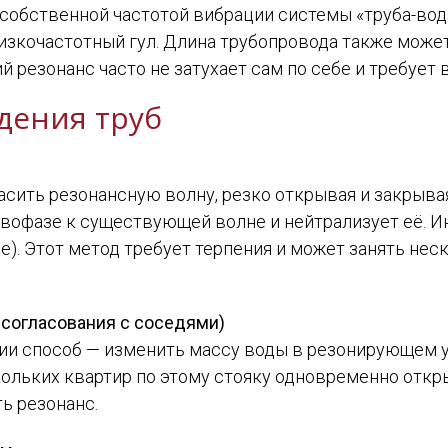
с собственной частотой вибрации системы «труба-вод
кочастотный гул. Длина трубопровода также может 
 резонанс часто не затухает сам по себе и требует
дения труб
сить резонансную волну, резко открывая и закрывая
ивофазе к существующей волне и нейтрализует её. 
не). Этот метод требует терпения и может занять нес
 согласования с соседями)
ии способ — изменить массу воды в резонирующем уч
кольких квартир по этому стояку одновременно откр
ь резонанс.